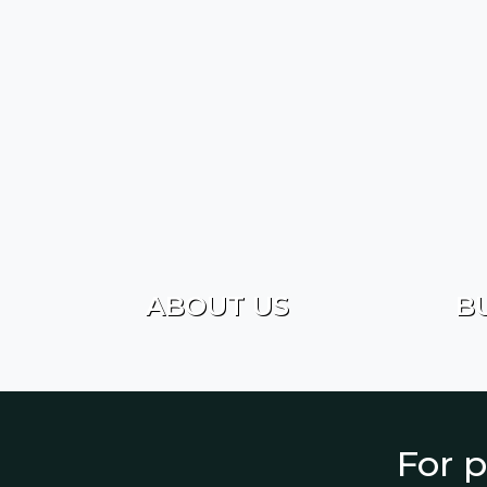
ABOUT US
B
For p