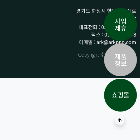
경기도 화성시 향남읍 상신로
290-13
사업
대표전화 : 031-359-9776 /
제휴
팩스 : 031-359-9778
이메일 : ark@arkpnp.com
Copyright © ARK All Rights
제품
Reserved.
정보
쇼핑몰
상단으로