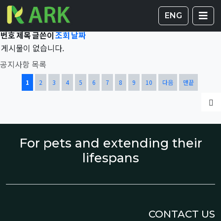
Total 43,093건
1 페이지
게시판 
글
ENG
번호
제목
글쓴이
조회
날짜
게시물이 없습니다.
공지사항 목록
열린
페이지
페이지
페이지
페이지
페이지
페이지
페이지
페이지
페이지
페이지
1
2
3
4
5
6
7
8
9
10
다음
맨끝
글
For pets and extending their
lifespans
CONTACT US