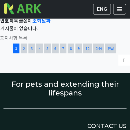
Total 42,114건
1 페이지
게시판 
글
ENG
번호
제목
글쓴이
조회
날짜
게시물이 없습니다.
공지사항 목록
열린
페이지
페이지
페이지
페이지
페이지
페이지
페이지
페이지
페이지
페이지
1
2
3
4
5
6
7
8
9
10
다음
맨끝
글
For pets and extending their
lifespans
CONTACT US