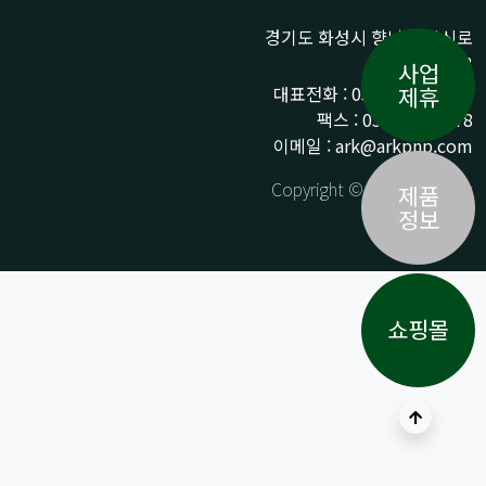
경기도 화성시 향남읍 상신로
290-13
사업
대표전화 : 031-359-9776 /
제휴
팩스 : 031-359-9778
이메일 : ark@arkpnp.com
Copyright © ARK All Rights
제품
Reserved.
정보
쇼핑몰
상단으로