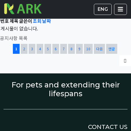
Total 42,102건
1 페이지
게시판 
글
ENG
번호
제목
글쓴이
조회
날짜
게시물이 없습니다.
공지사항 목록
열린
페이지
페이지
페이지
페이지
페이지
페이지
페이지
페이지
페이지
페이지
1
2
3
4
5
6
7
8
9
10
다음
맨끝
글
For pets and extending their
lifespans
CONTACT US