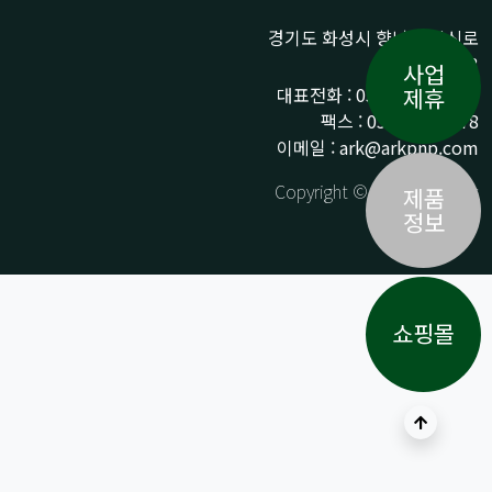
경기도 화성시 향남읍 상신로
290-13
사업
대표전화 : 031-359-9776 /
제휴
팩스 : 031-359-9778
이메일 : ark@arkpnp.com
Copyright © ARK All Rights
제품
Reserved.
정보
쇼핑몰
상단으로