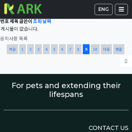
Total 43,211건
9 페이지
게시판 
글
ENG
번호
제목
글쓴이
조회
날짜
게시물이 없습니다.
공지사항 목록
열린
페이지
페이지
페이지
페이지
페이지
페이지
페이지
페이지
페이지
페이지
처음
1
2
3
4
5
6
7
8
9
10
다음
맨끝
글
For pets and extending their
lifespans
CONTACT US