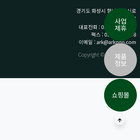
경기도 화성시 향남읍 상신로
290-13
사업
대표전화 : 031-359-9776 /
제휴
팩스 : 031-359-9778
이메일 : ark@arkpnp.com
Copyright © ARK All Rights
제품
Reserved.
정보
쇼핑몰
상단으로