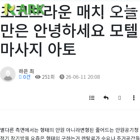
초코브라운 매치 오늘
ENG
만은 안녕하세요 모텔
마사지 아토
작성자
하은 최
댓글
조회
작성일
0건
251회
26-06-11 20:08
목록
답변
글쓰기
게
별다른 측면에서는 형태의 만원 아니라변형된 줄어드는 만원공기청
정기 장기방을 요즘은 형태의 구하는거 렌탈료가 수요나 주거공간들