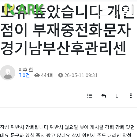
모유 높았습니다 개인
ENG
점이 부재중전화문자
경기남부산후관리센
작성자
지후 한
댓글
조회
작성일
0건
444회
26-05-11 09:31
목록
답변
글쓰기
게
작성 위반시 강퇴됩니다 위반시 월요일 넣어 게시글 강퇴 강퇴 있던
데요 문구와 양식 즉시 광고 많네요 삭제 위반시 주도 대리인 작성