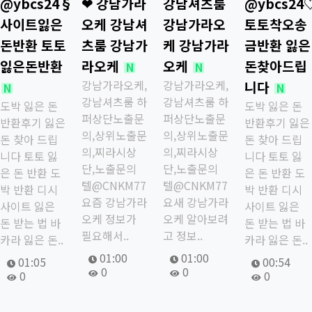
@ybcs24§
❤ 강남가라
강남셔츠룸
@ybcs24
사이트잃은
오케 강남셔
강남가라오
토토착오송
돈반환 토토
츠룸 강남가
케 강남가라
금반환 잃은
잃은돈반환
라오케
오케
돈찾아드립
새글
새글
N
N
강남가라오케,
강남가라오케,
니다
새글
새글
N
N
강남셔츠룸 하
강남셔츠룸 하
도박 잃은 돈
도박 잃은 돈
퍼상단노출문
퍼상단노출문
반환후기 잃은
반환후기 잃은
의,상위노출문
의,상위노출문
돈 찾아 드립
돈 찾아 드립
의,찌라시상
의,찌라시상
니다 토토 잃
니다 토토 잃
단,노출문의
단,노출문의
은 돈 반환 도
은 돈 반환 도
텔@CNKM77
텔@CNKM77
박 반환 디시
박 반환 디시
요즘 강남가라
요새 강남가라
사이트 잃은
사이트 잃은
오케 정보가
오케 알아보려
돈 받는 법 바
돈 받는 법 바
필요해서..
고 정보..
카라 잃은 돈..
카라 잃은 돈..
작성자
작성일
작성자
작성일
01:00
01:00
작성자
작성일
작성자
작성일
01:05
00:54
조회
조회
0
0
조회
조회
0
0