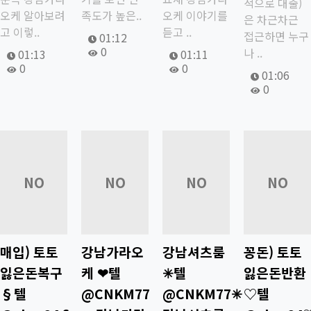
적으로 대출)
오케 알아보려
족도가 높은..
오케 이야기를
은 차근차근
고 이렇..
듣고 ..
접근하면 누구
작성자
작성일
01:12
조회
0
나 ..
작성자
작성일
작성자
작성일
01:13
01:11
조회
조회
0
0
작성자
작성일
01:06
조회
0
22305
22304
22303
22302
NO
NO
NO
NO
매입) 토토
강남가라오
강남셔츠룸
꽁돈) 토토
잃은돈복구
케 ❤텔
✳텔
잃은돈반환
IMAGE
IMAGE
IMAGE
IMAGE
§텔
@CNKM77
@CNKM77✳
♡텔