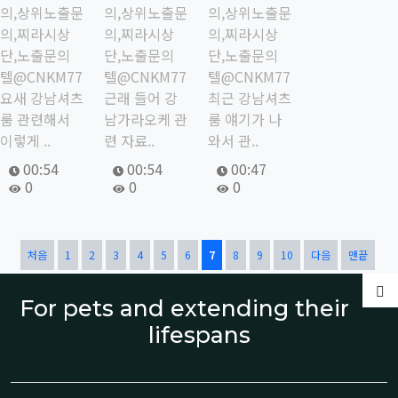
의,상위노출문
의,상위노출문
의,상위노출문
의,찌라시상
의,찌라시상
의,찌라시상
단,노출문의
단,노출문의
단,노출문의
텔@CNKM77
텔@CNKM77
텔@CNKM77
요새 강남셔츠
근래 들어 강
최근 강남셔츠
룸 관련해서
남가라오케 관
룸 얘기가 나
이렇게 ..
련 자료..
와서 관..
작성자
작성일
작성자
작성일
작성자
작성일
00:54
00:54
00:47
조회
조회
조회
0
0
0
열린
페이지
페이지
페이지
페이지
페이지
페이지
페이지
페이지
페이지
페이지
처음
1
2
3
4
5
6
7
8
9
10
다음
맨끝
글
For pets and extending their
lifespans