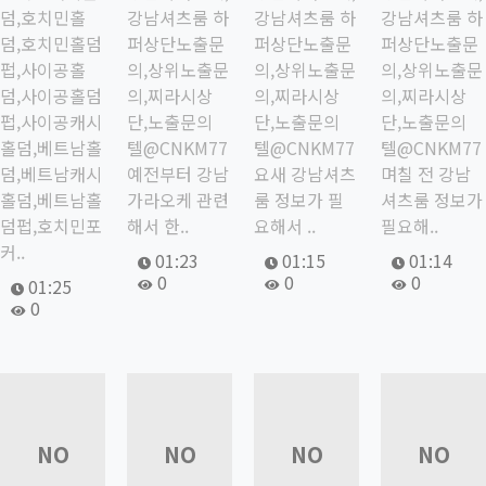
덤,호치민홀
강남셔츠룸 하
강남셔츠룸 하
강남셔츠룸 하
덤,호치민홀덤
퍼상단노출문
퍼상단노출문
퍼상단노출문
펍,사이공홀
의,상위노출문
의,상위노출문
의,상위노출문
덤,사이공홀덤
의,찌라시상
의,찌라시상
의,찌라시상
펍,사이공캐시
단,노출문의
단,노출문의
단,노출문의
홀덤,베트남홀
텔@CNKM77
텔@CNKM77
텔@CNKM77
덤,베트남캐시
예전부터 강남
요새 강남셔츠
며칠 전 강남
홀덤,베트남홀
가라오케 관련
룸 정보가 필
셔츠룸 정보가
덤펍,호치민포
해서 한..
요해서 ..
필요해..
커..
작성자
작성일
작성자
작성일
작성자
작성일
01:23
01:15
01:14
조회
조회
조회
0
0
0
작성자
작성일
01:25
조회
0
22309
22308
22307
22306
NO
NO
NO
NO