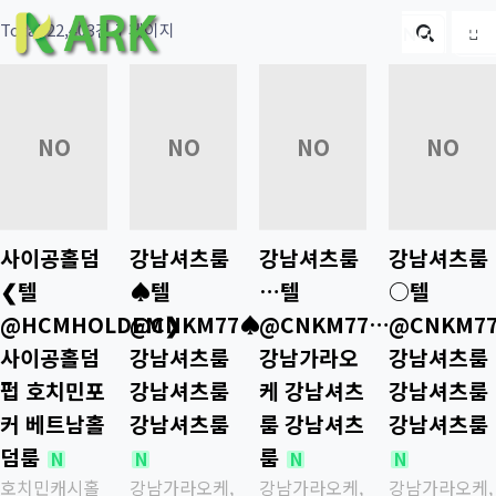
Total 22,403건
7 페이지
게시판 
글
ENG
22313
22312
22311
22310
NO
NO
NO
NO
사이공홀덤
강남셔츠룸
강남셔츠룸
강남셔츠룸
❮텔
♠텔
…텔
○텔
IMAGE
IMAGE
IMAGE
IMAGE
@HCMHOLDEM❯
@CNKM77♠
@CNKM77…
@CNKM7
사이공홀덤
강남셔츠룸
강남가라오
강남셔츠룸
펍 호치민포
강남셔츠룸
케 강남셔츠
강남셔츠룸
커 베트남홀
강남셔츠룸
룸 강남셔츠
강남셔츠룸
덤룸
룸
새글
새글
새글
새글
N
N
N
N
호치민캐시홀
강남가라오케,
강남가라오케,
강남가라오케,