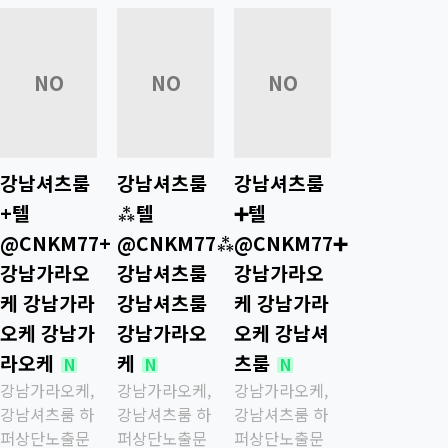
22301
22300
22299
NO
NO
NO
강남셔츠룸
강남셔츠룸
강남셔츠룸
+텔
⁂텔
➕텔
IMAGE
IMAGE
IMAGE
@CNKM77+
@CNKM77⁂
@CNKM77➕
강남가라오
강남셔츠룸
강남가라오
케 강남가라
강남셔츠룸
케 강남가라
오케 강남가
강남가라오
오케 강남셔
라오케
케
츠룸
새글
새글
새글
N
N
N
강남가라오케,
강남가라오케,
강남가라오케,
강남셔츠룸 하
강남셔츠룸 하
강남셔츠룸 하
퍼상단노출문
퍼상단노출문
퍼상단노출문