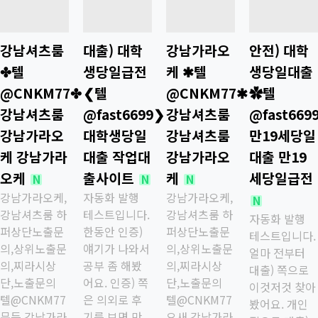
강남셔츠룸
대출) 대학
강남가라오
안전) 대학
✤텔
생당일급전
케 ✱텔
생당일대출
IMAGE
IMAGE
IMAGE
IMAGE
@CNKM77✤
❮텔
@CNKM77✱
✿텔
강남셔츠룸
@fast6699❯
강남셔츠룸
@fast669
강남가라오
대학생당일
강남셔츠룸
만19세당일
케 강남가라
대출 작업대
강남가라오
대출 만19
오케
출사이트
케
세당일급전
새글
새글
새글
N
N
N
강남가라오케,
자동화 발행
강남가라오케,
새글
N
강남셔츠룸 하
테스트입니다.
강남셔츠룸 하
자동화 발행
퍼상단노출문
한동안 인증)
퍼상단노출문
테스트입니다.
의,상위노출문
얘기가 나와서
의,상위노출문
얼마 전부터
의,찌라시상
공부 좀 해봤
의,찌라시상
대출) 쪽으로
단,노출문의
어요. 인증) 쪽
단,노출문의
이것저것 찾아
텔@CNKM77
은 의외로 후
텔@CNKM77
봤어요. 개인
문득 강남가라
기를 보면 만
요새 강남가라