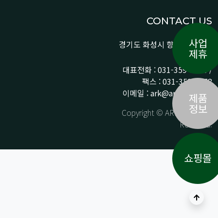
CONTACT US
사업
경기도 화성시 향남읍 상신로
제휴
290-13
대표전화 : 031-359-9776 /
팩스 : 031-359-9778
이메일 : ark@arkpnp.com
제품
정보
Copyright © ARK All Rights
Reserved.
쇼핑몰
상단